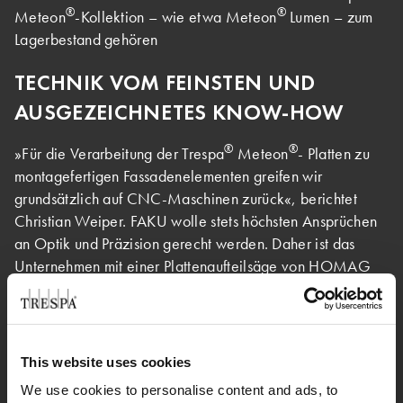
®
®
Meteon
-Kollektion – wie etwa Meteon
Lumen – zum
Lagerbestand gehören
TECHNIK VOM FEINSTEN UND
AUSGEZEICHNETES KNOW-HOW
®
®
»Für die Verarbeitung der Trespa
Meteon
- Platten zu
montagefertigen Fassadenelementen greifen wir
grundsätzlich auf CNC-Maschinen zurück«, berichtet
Christian Weiper. FAKU wolle stets höchsten Ansprüchen
an Optik und Präzision gerecht werden. Daher ist das
Unternehmen mit einer Plattenaufteilsäge von HOMAG
multiTec ausgestattet, dem weltweiten Marktführer auf
dem Gebiet. Das Gerät verfügt zusätzlich über ein Bohr-
und Fräsaggregat. »Beim Vorbohren haben wir seinerzeit
Pionierarbeit geleistet. Der Vorgang setzt eine
This website uses cookies
kompetente Beratung voraus, denn ein Loch in einer Platte
We use cookies to personalise content and ads, to
ist nicht rückgängig zu machen. Heute lassen allerdings