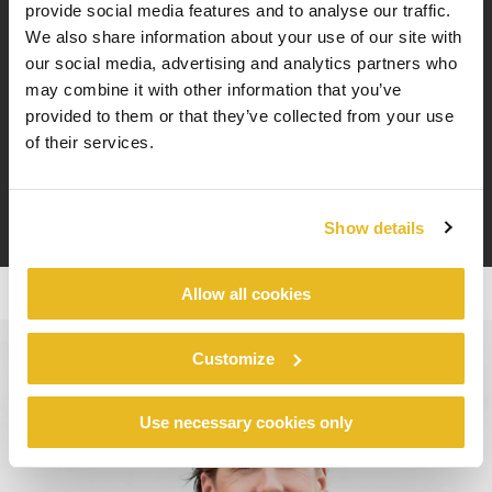
provide social media features and to analyse our traffic.
rund 90 % unserer Kunden die Platten verlegefertig von
We also share information about your use of our site with
uns bohren«. Günstig sei der Zugriff auf die CNC-
our social media, advertising and analytics partners who
Technologie auch dann, wenn man mit Unwägbarkeiten
may combine it with other information that you’ve
konfrontiert wird: Notfalls lassen sich Ersatzplatten schnell
provided to them or that they’ve collected from your use
zuschneiden »…und damit meine ich innerhalb von
of their services.
Stunden, nicht Tagen«, unterstreicht Christian Weiper.
Show details
Allow all cookies
Customize
Use necessary cookies only