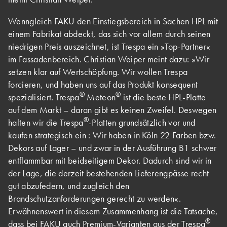
Wenngleich FAKU den Einstiegsbereich in Sachen HPL mit
einem Fabrikat abdeckt, das sich vor allem durch seinen
niedrigen Preis auszeichnet, ist Trespa ein »Top-Partner«
im Fassadenbereich. Christian Weiper meint dazu: »Wir
setzen klar auf Wertschöpfung. Wir wollen Trespa
forcieren, und haben uns auf das Produkt konsequent
®
®
spezialisiert. Trespa
Meteon
ist die beste HPL-Platte
auf dem Markt – daran gibt es keinen Zweifel. Deswegen
®
halten wir die Trespa
-Platten grundsätzlich vor und
kaufen strategisch ein : Wir haben in Köln 22 Farben bzw.
Dekors auf Lager – und zwar in der Ausführung B1 schwer
entflammbar mit beidseitigem Dekor. Dadurch sind wir in
der Lage, die derzeit bestehenden Lieferengpässe recht
gut abzufedern, und zugleich den
Brandschutzanforderungen gerecht zu werden«.
Erwähnenswert in diesem Zusammenhang ist die Tatsache,
®
dass bei FAKU auch Premium-Varianten aus der Trespa