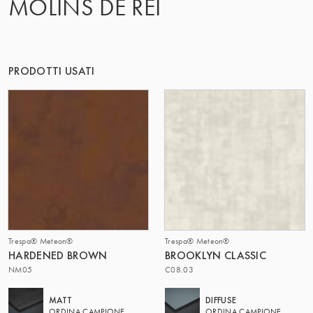
MOLINS DE REI
IL GRUPPO | TRESPA INTERNATIONAL
PRODOTTI USATI
Trespa® Meteon®
Trespa® Meteon®
HARDENED BROWN
BROOKLYN CLASSIC
NM05
C08.03
MATT
DIFFUSE
ORDINA CAMPIONE
ORDINA CAMPIONE