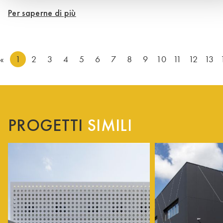
Per saperne di più
«
1
2
3
4
5
6
7
8
9
10
11
12
13
PROGETTI
SIMILI