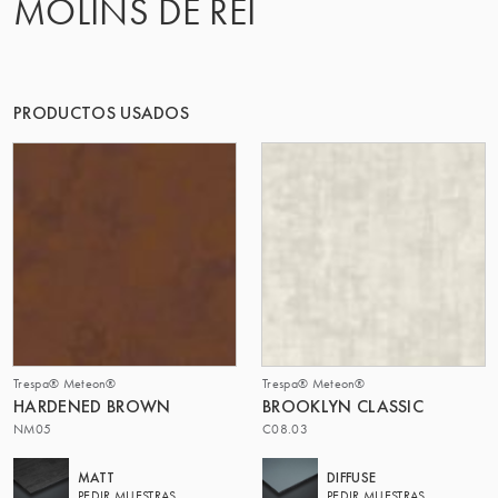
MOLINS DE REI
EL GRUPO | TRESPA INTERNATIONAL
PRODUCTOS USADOS
Trespa® Meteon®
Trespa® Meteon®
HARDENED BROWN
BROOKLYN CLASSIC
NM05
C08.03
MATT
DIFFUSE
PEDIR MUESTRAS
PEDIR MUESTRAS