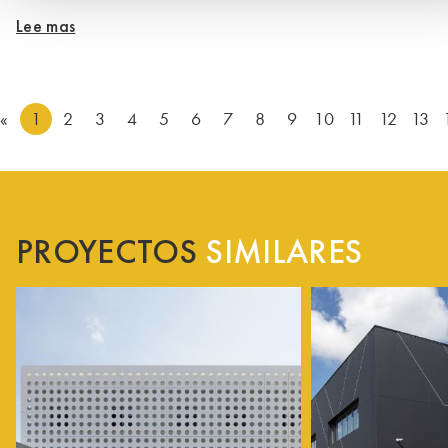
Lee mas
«
1
2
3
4
5
6
7
8
9
10
11
12
13
PROYECTOS
SIMILARES