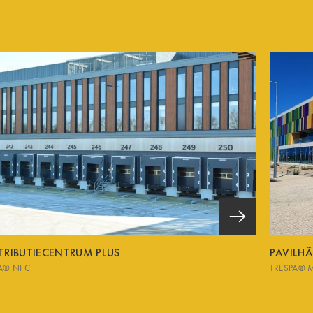
TRIBUTIECENTRUM PLUS
PAVILH
A® NFC
TRESPA® 