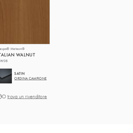
respa® Meteon®
TALIAN WALNUT
W08
SATIN
ORDINA CAMPIONE
O
trova un rivenditore