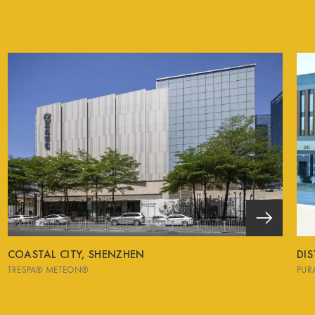
COASTAL CITY, SHENZHEN
DIS
TRESPA® METEON®
PUR