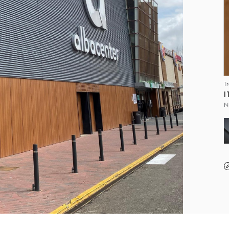
T
I
N