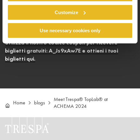
del tuo progetto.
Customize
Segna sul tuo calendario le date dal 10 al 14 giugno
2024 e vieni a trovarci ad ACHEMA a Francoforte sul
Meno, Padiglione 12.0, Stand D21.
Use necessary cookies only
Utilizza il nostro codice coupon per ricevere
biglietti gratuiti: A_Js9xAw7E e ottieni i tuoi
biglietti qui.
Meet Trespa® TopLab® at
Home
blogs
ACHEMA 2024