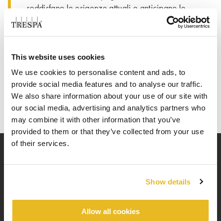
soddisfano le esigenze attuali e anticipano le
sfide future. Il nostro stand evidenzierà le ultime
®
®
innovazioni di Trespa
TopLab
in termini di
sostenibilità e adattabilità, per supportare le
esigenze dinamiche delle industrie chimiche,
This website uses cookies
farmaceutiche e biotecnologiche.
We use cookies to personalise content and ads, to
provide social media features and to analyse our traffic.
We also share information about your use of our site with
our social media, advertising and analytics partners who
may combine it with other information that you’ve
provided to them or that they’ve collected from your use
of their services.
®
®
Esplora Trespa
TopLab
con i nostri esperti
Show details
®
®
Immergiti nel mondo di Trespa
TopLab
presso il nostro
stand. I nostri specialisti sono pronti ad esplorare come le
Allow all cookies
nostre soluzioni possono soddisfare le specifiche esigenze