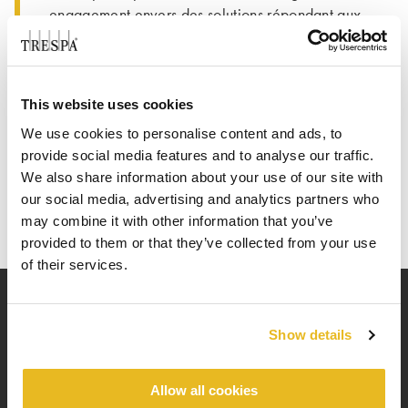
engagement envers des solutions répondant aux
exigences actuelles et anticipant les défis futurs.
Notre stand mettra en avant les dernières
®
®
innovations de Trespa
TopLab
, avec
durabilité et adaptabilité pour soutenir les
This website uses cookies
besoins dynamiques des industries chimique,
We use cookies to personalise content and ads, to
pharmaceutique et biotechnologique.
provide social media features and to analyse our traffic.
We also share information about your use of our site with
our social media, advertising and analytics partners who
may combine it with other information that you’ve
provided to them or that they’ve collected from your use
of their services.
Show details
®
®
Explorez Trespa
TopLab
avec nos experts
®
®
Plongez dans le monde de Trespa
TopLab
sur notre
Allow all cookies
stand. Nos spécialistes sont prêts à explorer comment nos