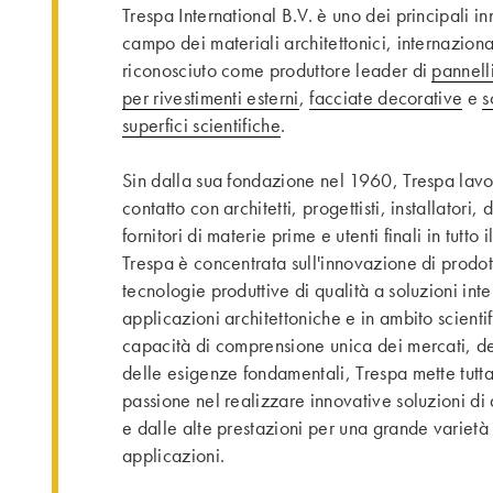
Trespa International B.V. è uno dei principali in
campo dei materiali architettonici, internazion
riconosciuto come produttore leader di
pannelli
per rivestimenti esterni
,
facciate decorative
e
s
superfici scientifiche
.
Sin dalla sua fondazione nel 1960, Trespa lavor
contatto con architetti, progettisti, installatori, d
fornitori di materie prime e utenti finali in tutto 
Trespa è concentrata sull'innovazione di prodot
tecnologie produttive di qualità a soluzioni intel
applicazioni architettoniche e in ambito scienti
capacità di comprensione unica dei mercati, d
delle esigenze fondamentali, Trespa mette tutta
passione nel realizzare innovative soluzioni di 
e dalle alte prestazioni per una grande varietà 
applicazioni.