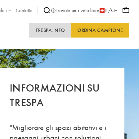
lori
Contatto
Trovate un rivenditore
IT/CH
TRESPA.INFO
ORDINA CAMPIONE
INFORMAZIONI SU
TRESPA
"Migliorare gli spazi abitativi e i
paesaggi urbani con soluzioni