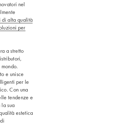
novatori nel
almente
 di alta qualità
oluzioni per
a a stretto
istributori,
il mondo.
to e unisce
ligenti per le
fico. Con una
elle tendenze e
 la sua
qualità estetica
di