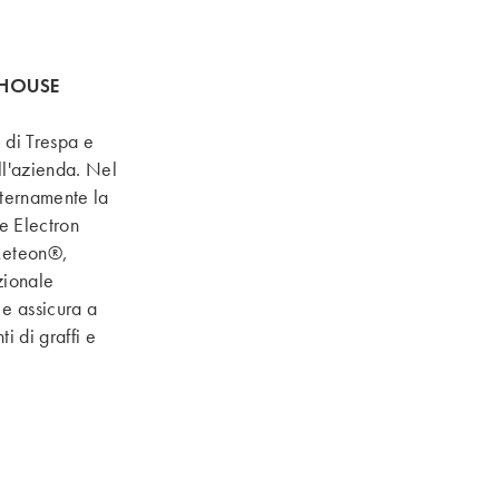
-HOUSE
 di Trespa e
ll'azienda. Nel
nternamente la
e Electron
Meteon®,
zionale
 e assicura a
 di graffi e