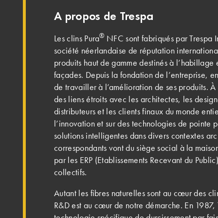
A propos de Trespa
®
Les clins Pura
NFC sont fabriqués par Trespa In
société néerlandaise de réputation internation
produits haut de gamme destinés à l’habillage 
façades. Depuis la fondation de l’entreprise, e
de travailler à l’amélioration de ses produits. À
des liens étroits avec les architectes, les design
distributeurs et les clients finaux du monde enti
l’innovation et sur des technologies de pointe
solutions intelligentes dans divers contextes arc
correspondants vont du siège social à la maison
par les ERP (Etablissements Recevant du Public)
collectifs.
Autant les fibres naturelles sont au cœur des cli
R&D est au cœur de notre démarche. En 1987,
technologie spécifique de durcissement par fai