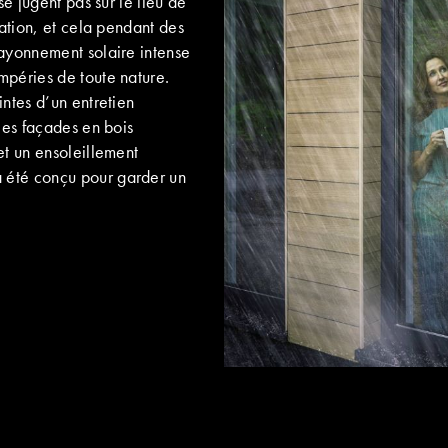
se jugent pas sur le lieu de
uation, et cela pendant des
rayonnement solaire intense
mpéries de toute nature.
intes d’un entretien
 les façades en bois
et un ensoleillement
 été conçu pour garder un