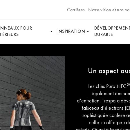
Carrières
Notre vision et nos va
ANNEAUX POUR
DÉVELOPPEMEN
INSPIRATION
TÉRIEURS
DURABLE
Un aspect aus
®
Les clins Pura NFC
également éminemme
d’entretien. Trespa a dé
faisceau d’électrons (
sophistiquée confère a
celle-ci offre peu de
coloris. Quant à la résista