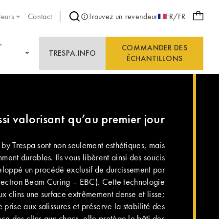
leurs
Contact
Trouvez un revendeur
FR/FR
T
COMMANDER DES
TRESPA.INFO
ÉCHANTILLONS
si valorisant qu’au premier jour
by Trespa sont non seulement esthétiques, mais
nt durables. Ils vous libèrent ainsi des soucis
veloppé un procédé exclusif de durcissement par
Electron Beam Curing – EBC). Cette technologie
ux clins une surface extrêmement dense et lisse;
 prise aux salissures et préserve la stabilité des
nce des clins aux chocs, elle protège le bâti des