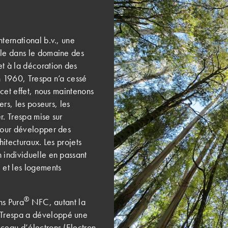
ternational b.v., une
ale dans le domaine des
et à la décoration des
n 1960, Trespa n’a cessé
 cet effet, nous maintenons
ers, les poseurs, les
er. Trespa mise sur
 pour développer des
hitecturaux. Les projets
 individuelle en passant
 et les logements
®
ns Pura
NFC, autant la
 Trespa a développé une
sceau d’électrons (Electron