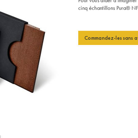
Pour vous aider à imaginer
cinq échantillons Pura® N
Commandez-les sans a
E