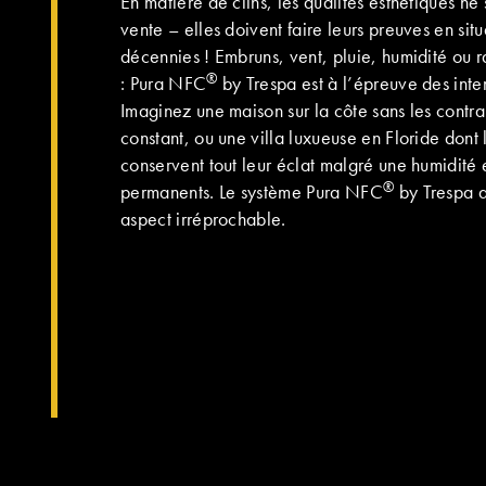
En matière de clins, les qualités esthétiques ne 
vente – elles doivent faire leurs preuves en sit
décennies ! Embruns, vent, pluie, humidité ou 
®
: Pura NFC
by Trespa est à l’épreuve des inte
Imaginez une maison sur la côte sans les contra
constant, ou une villa luxueuse en Floride dont
conservent tout leur éclat malgré une humidité 
®
permanents. Le système Pura NFC
by Trespa a
aspect irréprochable.