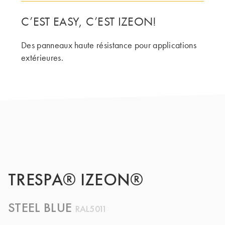
C’EST EASY, C’EST IZEON!
LE GROUPE | TRESPA INTERNATIONAL
Des panneaux haute résistance pour applications
extérieures.
TRESPA® IZEON®
STEEL BLUE
RAL5011