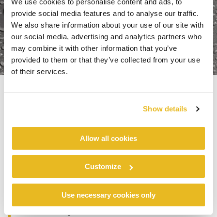
We use cookies to personalise content and ads, to
provide social media features and to analyse our traffic.
We also share information about your use of our site with
our social media, advertising and analytics partners who
may combine it with other information that you’ve
provided to them or that they’ve collected from your use
of their services.
UNE QUALITÉ GARANTIE
Show details
TRESPA
Allow all cookies
PANNEAU COMPACT HPL 6
Customize
MM
Use necessary cookies only
Trespa
La technologie unique de
Electron
Beam Curing (EBC) utilise des émissions