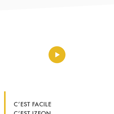
Play video https://vimeo.co
C’EST FACILE
C’EST IZEON