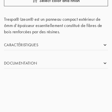
Select color and finish
Trespa® Izeon® est un panneau compact extérieur de
6mm d’épaisseur essentiellement constitué de fibres de
bois renforcées par des résines.
CARACTÉRISTIQUES
SIZE
3050 x 1530 mm (IF)
DOCUMENTATION
THICKNESS
6mm
TRESPA® IZEON® FR
TYPE
Double sided decorative, Single sided decorative
GRADE
Standard