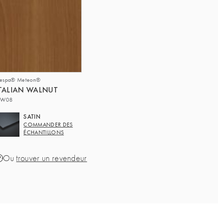
respa® Meteon®
TALIAN WALNUT
W08
SATIN
COMMANDER DES
ÉCHANTILLONS
Ou
trouver un revendeur