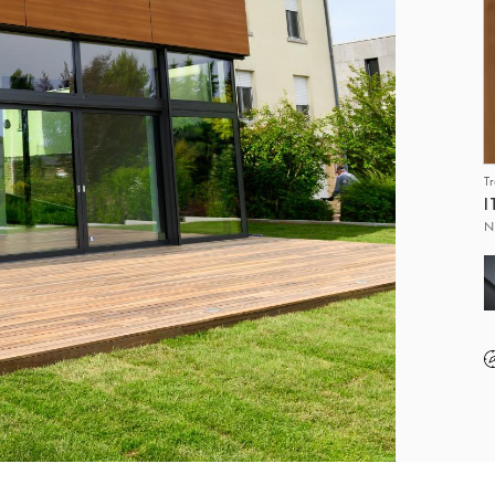
T
I
N