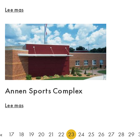
Lee mas
Annen Sports Complex
Lee mas
«
17
18
19
20
21
22
23
24
25
26
27
28
29