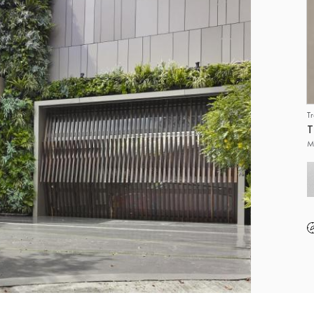
T
T
M