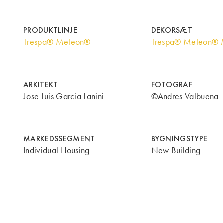
PRODUKTLINJE
DEKORSÆT
Trespa® Meteon®
Trespa® Meteon® M
ARKITEKT
FOTOGRAF
Jose Luis Garcia Lanini
©Andres Valbuena
MARKEDSSEGMENT
BYGNINGSTYPE
Individual Housing
New Building