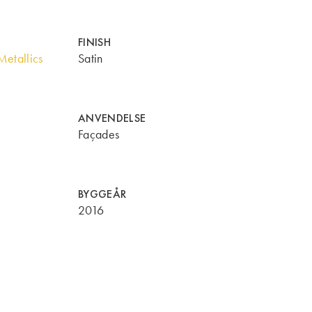
FINISH
etallics
Satin
ANVENDELSE
Façades
BYGGEÅR
2016