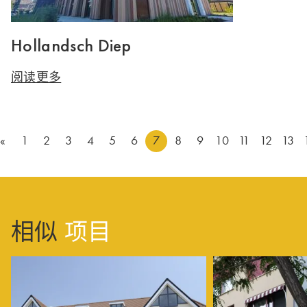
Hollandsch Diep
阅读更多
«
1
2
3
4
5
6
7
8
9
10
11
12
13
相似
项目