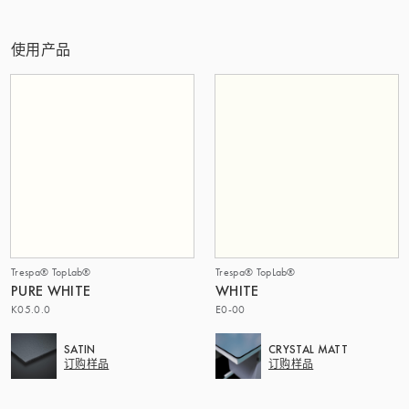
使用产品
Trespa® TopLab®
Trespa® TopLab®
PURE WHITE
WHITE
K05.0.0
E0-00
SATIN
CRYSTAL MATT
订购样品
订购样品