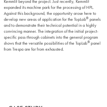
Kemmlit beyond the project. Just recently, Kemmlit
expanded its machine park for the processing of HPL.
Against this background, the opportunity arose here to
®
develop new areas of application for the TopLab
panels
and to demonstrate their technical potential in a highly
convincing manner. The integration of the initial project-
specific pass-through cabinets into the general program
®
shows that the versatile possibilities of the TopLab
panel
from Trespa are far from exhausted.