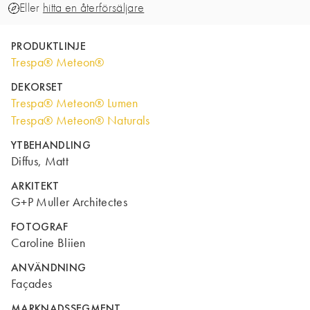
Eller
hitta en återförsäljare
PRODUKTLINJE
Trespa® Meteon®
DEKORSET
Trespa® Meteon® Lumen
Trespa® Meteon® Naturals
YTBEHANDLING
Diffus, Matt
ARKITEKT
G+P Muller Architectes
FOTOGRAF
Caroline Bliien
ANVÄNDNING
Façades
MARKNADSSEGMENT