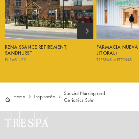
RENAISSANCE RETIREMENT,
FARMACIA NUEVA
SANDHURST
LITORAL)
PURA® NFC
TRESPA® METEON®
Special Nursing and
Home
Inspiração
Geriatrics Suhr