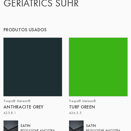
GERIATRICS SUHR
O GRUPO | TRESPA INTERNATIONAL
PRODUTOS USADOS
Trespa® Meteon®
Trespa® Meteon®
ANTHRACITE GREY
TURF GREEN
A25.8.1
A36.3.5
SATIN
SATIN
REQUISITAR AMOSTRA
REQUISITAR AMOSTRA