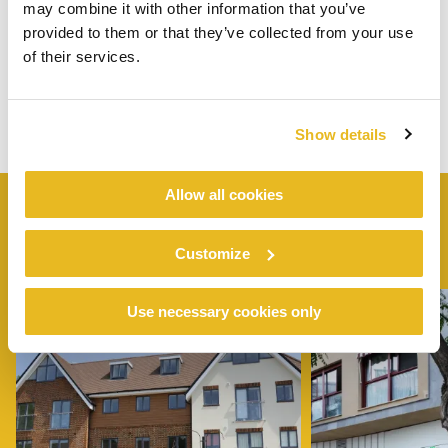
may combine it with other information that you’ve
provided to them or that they’ve collected from your use
of their services.
Show details
Allow all cookies
PROJETOS
SEMELHANTES
Customize
Use necessary cookies only