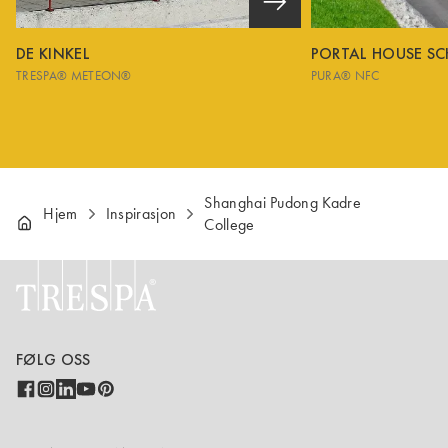
DE KINKEL
PORTAL HOUSE S
TRESPA® METEON®
PURA® NFC
Shanghai Pudong Kadre
Hjem
Inspirasjon
College
FØLG OSS