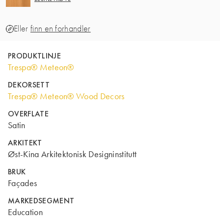
Eller
finn en forhandler
PRODUKTLINJE
Trespa® Meteon®
DEKORSETT
Trespa® Meteon® Wood Decors
OVERFLATE
Satin
ARKITEKT
Øst-Kina Arkitektonisk Designinstitutt
BRUK
Façades
MARKEDSEGMENT
Education