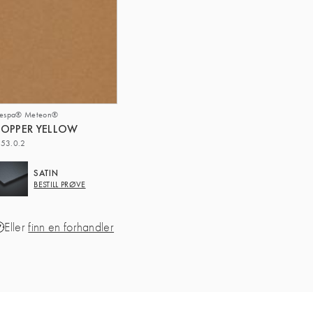
respa® Meteon®
OPPER YELLOW
53.0.2
SATIN
BESTILL PRØVE
Eller
finn en forhandler