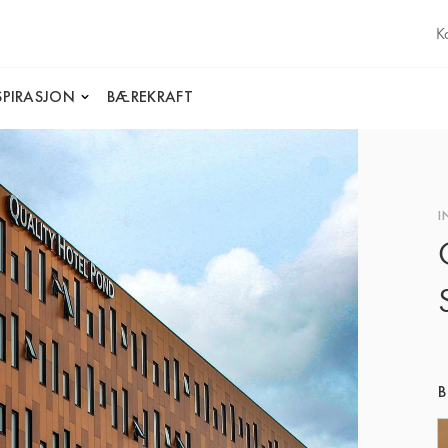
K
SPIRASJON
BÆREKRAFT
I
B