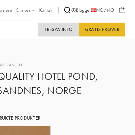
arriere
Om oss
Kontakt
Blogger
NO/NO
TRESPA.INFO
GRATIS PRØVER
NSPIRASJON
QUALITY HOTEL POND,
SANDNES, NORGE
RUKTE PRODUKTER