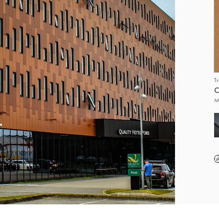
T
C
M