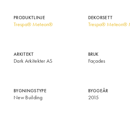
PRODUKTLINJE
DEKORSETT
Trespa® Meteon®
Trespa® Meteon® M
ARKITEKT
BRUK
Dark Arkitekter AS
Façades
BYGNINGSTYPE
BYGGEÅR
New Building
2015