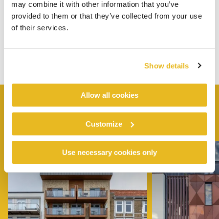
may combine it with other information that you’ve
provided to them or that they’ve collected from your use
of their services.
Show details
Allow all cookies
LIGNENDE
PROSJEKTER
Customize
Use necessary cookies only