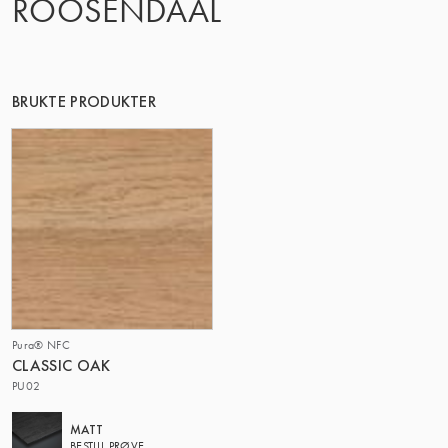
ROOSENDAAL
DENNE GRUPPE | TRESPA INTERNATIONAL
BRUKTE PRODUKTER
Pura® NFC
CLASSIC OAK
PU02
MATT
BESTILL PRØVE