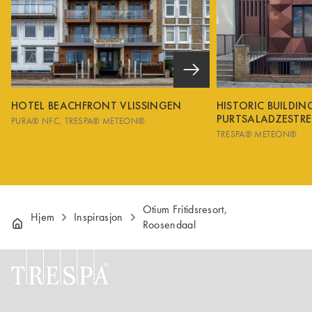
HOTEL BEACHFRONT VLISSINGEN
HISTORIC BUILDI
PURTSALADZESTRE
PURA® NFC
TRESPA® METEON®
TRESPA® METEON®
Otium Fritidsresort,
Hjem
Inspirasjon
Roosendaal