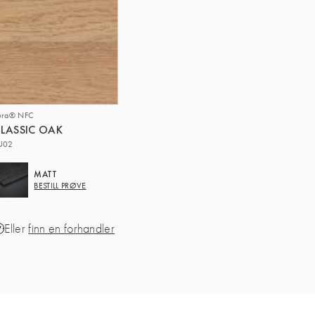
ura® NFC
LASSIC OAK
U02
MATT
BESTILL PRØVE
Eller
finn en forhandler