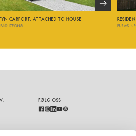
TYN CARPORT, ATTACHED TO HOUSE
RESIDE
SPA® IZEON®
PURA® NF
V.
FØLG OSS