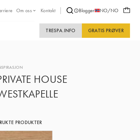
arriere
Om oss
Kontakt
Blogger
NO/NO
TRESPA.INFO
GRATIS PRØVER
NSPIRASJON
PRIVATE HOUSE
WESTKAPELLE
RUKTE PRODUKTER