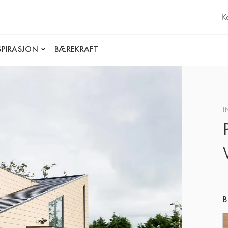
K
SPIRASJON
BÆREKRAFT
I
B