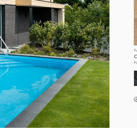
P
C
P