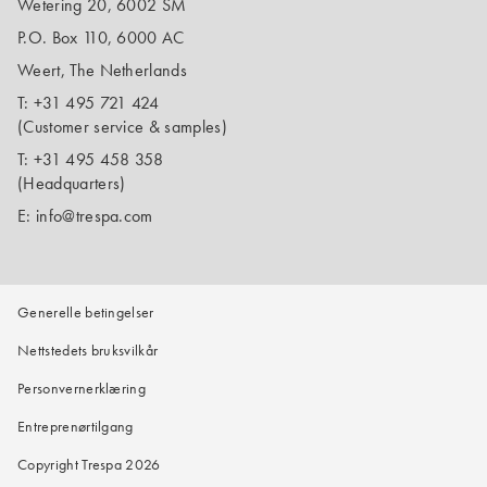
Wetering 20, 6002 SM
P.O. Box 110, 6000 AC
Weert, The Netherlands
T:
+31 495 721 424
(Customer service & samples)
T:
+31 495 458 358
(Headquarters)
E:
info@trespa.com
Generelle betingelser
Nettstedets bruksvilkår
Personvernerklæring
Entreprenørtilgang
Copyright Trespa 2026