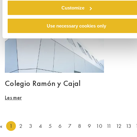
Les mer
Customize
Use necessary cookies only
Colegio Ramón y Cajal
Les mer
«
1
2
3
4
5
6
7
8
9
10
11
12
13