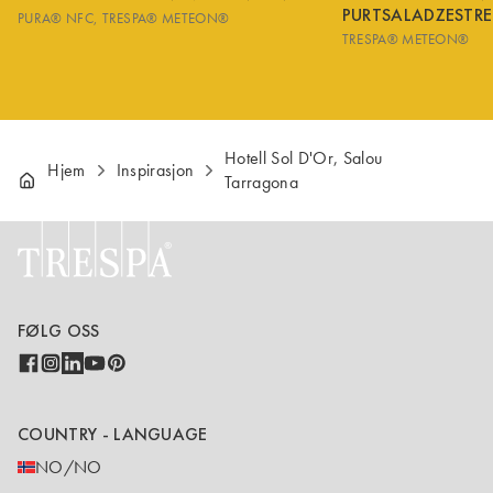
PURTSALADZESTRE
PURA® NFC
TRESPA® METEON®
TRESPA® METEON®
Hotell Sol D'Or, Salou
Hjem
Inspirasjon
Tarragona
FØLG OSS
COUNTRY - LANGUAGE
NO/NO