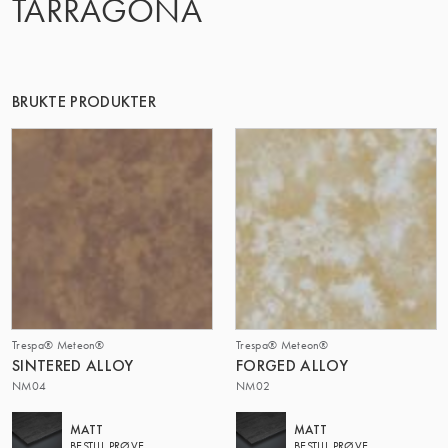
TARRAGONA
DENNE GRUPPE | TRESPA INTERNATIONAL
BRUKTE PRODUKTER
Trespa® Meteon®
Trespa® Meteon®
SINTERED ALLOY
FORGED ALLOY
NM04
NM02
MATT
MATT
BESTILL PRØVE
BESTILL PRØVE