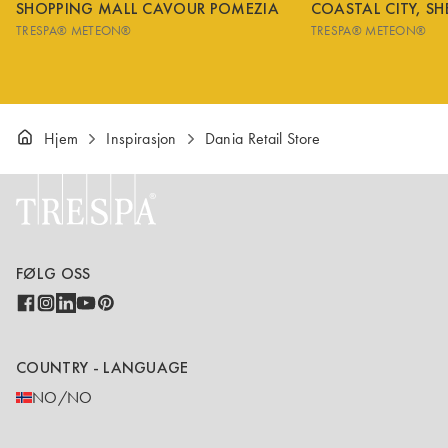
SHOPPING MALL CAVOUR POMEZIA
COASTAL CITY, S
TRESPA® METEON®
TRESPA® METEON®
Hjem
Inspirasjon
Dania Retail Store
FØLG OSS
COUNTRY - LANGUAGE
NO/NO