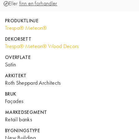
Eller
finn en forhandler
PRODUKTLINJE
Trespa® Meteon®
DEKORSETT
Trespa® Meteon® Wood Decors
OVERFLATE
Satin
ARKITEKT
Roth Sheppard Architects
BRUK
Façades
MARKEDSEGMENT
Retail banks
BYGNINGSTYPE
New Building