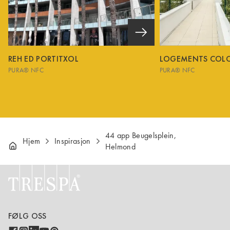
REH ED PORTITXOL
LOGEMENTS COL
PURA® NFC
PURA® NFC
44 app Beugelsplein,
Hjem
Inspirasjon
Helmond
FØLG OSS