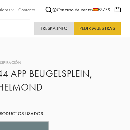
alores
Contacto
Contacto de ventas
ES/ES
TRESPA.INFO
PEDIR MUESTRAS
NSPIRACIÓN
44 APP BEUGELSPLEIN,
HELMOND
PRODUCTOS USADOS