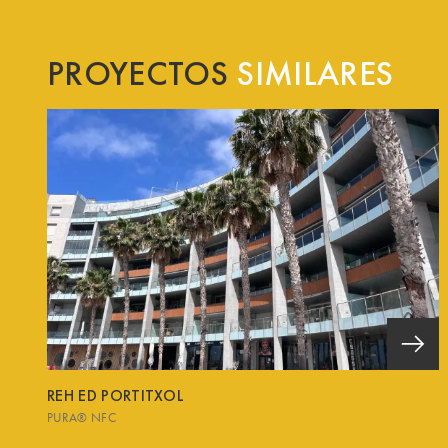
PROYECTOS
SIMILARES
REH ED PORTITXOL
PURA® NFC