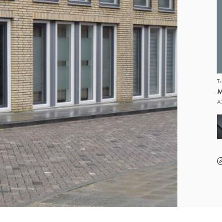
T
M
A