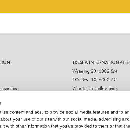
CIÓN
TRESPA INTERNATIONAL B.
Wetering 20, 6002 SM
P.O. Box 110, 6000 AC
recuentes
Weert, The Netherlands
T:
+31 495 721 424
s
(Customer service & samples)
T:
+31 495 458 358
ise content and ads, to provide social media features and to anal
(Headquarters)
about your use of our site with our social media, advertising and
t with other information that you’ve provided to them or that the
E:
info@trespa.com