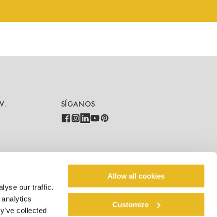
V.
SÍGANOS
COUNTRY - LANGUAGE
Allow all cookies
yse our traffic.
ES/ES
 analytics
Customize
y’ve collected