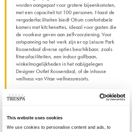
worden aangepast voor grotere bijeenkomsten,
met een capaciteit tot 100 personen. Naast de
vergaderfaciliteiten biedt Otium comfortabele
kamers met kitchenettes, ideaal voor gasten die
de voorkeur geven aan zelfvoorziening. Voor
ontspanning na het werk zijn er op Leisure Park
Roosendaal diverse opties beschikbaar, zoals
fitnessfaciliteiten, een indoor golfbaan,
winkelmogelijkheden in het nabijgelegen
Designer Outlet Roosendaal, of de inhouse
wellness van Vitae wellnessresorts.
De strategische ligging van Otium, dicht bij de
snelwegen A58 en A17 en het bedrijventerrein
de Borchwerf, zorgt voor uitstekende
toegankelijkheid. Gasten kunnen kiezen tussen
This website uses cookies
gratis parkeren op het Leisure Park of de
We use cookies to personalise content and ads, to
betaalde parkeerplaats naast het hotel. Dit