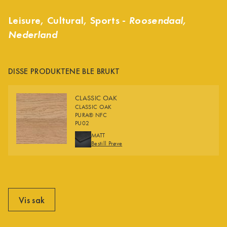
Leisure, Cultural, Sports -
Roosendaal,
Nederland
DISSE PRODUKTENE BLE BRUKT
CLASSIC OAK
CLASSIC OAK
PURA® NFC
PU02
FINISHES
MATT
Bestill Prøve
Vis sak