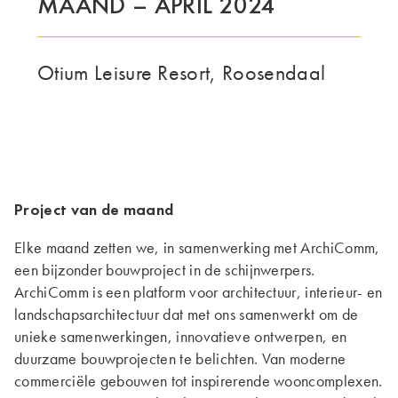
MAAND – APRIL 2024
DENNE GRUPPE | TRESPA INTERNATIONAL
Otium Leisure Resort, Roosendaal
Project van de maand
Elke maand zetten we, in samenwerking met ArchiComm,
een bijzonder bouwproject in de schijnwerpers.
ArchiComm is een platform voor architectuur, interieur- en
landschapsarchitectuur dat met ons samenwerkt om de
unieke samenwerkingen, innovatieve ontwerpen, en
duurzame bouwprojecten te belichten. Van moderne
commerciële gebouwen tot inspirerende wooncomplexen.