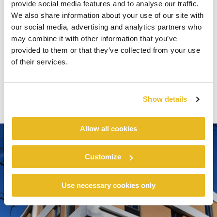
provide social media features and to analyse our traffic.
maakt Otium een ideale keuze voor zowel
We also share information about your use of our site with
ontspanning en wellness als voor het hosten van
our social media, advertising and analytics partners who
zakelijke evenementen en bijeenkomsten.
may combine it with other information that you’ve
provided to them or that they’ve collected from your use
of their services.
Show details
Allow all cookies
Customize
Use necessary cookies only