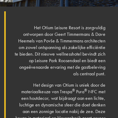
Het Otium Leisure Resort is zorgvuldig
ontworpen door Geert Timmermans & Dave
Heemels van Povše & Timmermans architecten
om zowel ontspanning als zakelijke efficiëntie
te bieden. Dit nieuwe wellnesshotel bevindt zich
op Leisure Park Roosendaal en biedt een
ongeëvenaarde ervaring met de gastbeleving
als centraal punt.
Het design van Otium is uniek door de
®
®
materiaalkeuze van Trespa
Pura
NFC met
een houtdecor, wat bijdraagt aan een lichte,
luchtige en dynamische sfeer die doet denken
aan een zonnige locatie nabij de zee. Deze
keuze in materiaal en kleurgebruik zorgt ervoor