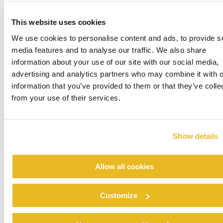
Renovatie noodopvang Stein
This website uses cookies
We use cookies to personalise content and ads, to provide s
Verder lezen
media features and to analyse our traffic. We also share
information about your use of our site with our social media,
advertising and analytics partners who may combine it with o
information that you’ve provided to them or that they’ve colle
from your use of their services.
Show details
Allow all cookies
Colegio Ramón y Cajal
Customize
Verder lezen