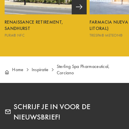
RENAISSANCE RETIREMENT,
FARMACIA NUEVA
SANDHURST
LITORAL)
PURA® NFC
TRESPA® METEON®
Sterling Spa Pharmaceutical,
Home
Inspiratie
Corciano
SCHRIJF JE IN VOOR DE
NIEUWSBRIEF!