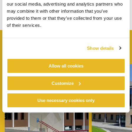
our social media, advertising and analytics partners who
may combine it with other information that you’ve
provided to them or that they’ve collected from your use
of their services.
Show details
VERGELIJKBARE
PROJECTEN
Allow all cookies
Customize
Use necessary cookies only