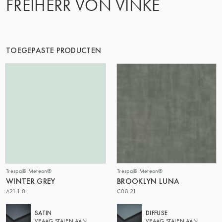
FREIHERR VON VINKE
TOEGEPASTE PRODUCTEN
Trespa® Meteon®
Trespa® Meteon®
WINTER GREY
BROOKLYN LUNA
A21.1.0
C08.21
SATIN
DIFFUSE
VRAAG STALEN AAN
VRAAG STALEN AAN