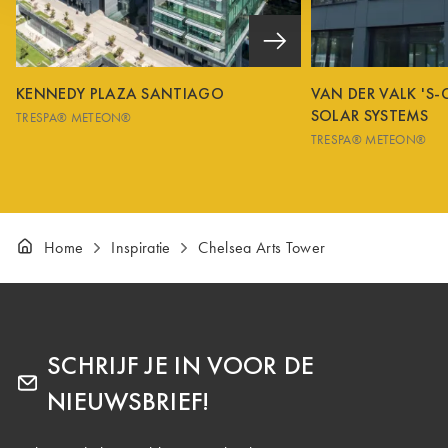
KENNEDY PLAZA SANTIAGO
VAN DER VALK 'S
SOLAR SYSTEMS
TRESPA® METEON®
TRESPA® METEON®
Home
Inspiratie
Chelsea Arts Tower
SCHRIJF JE IN VOOR DE
NIEUWSBRIEF!