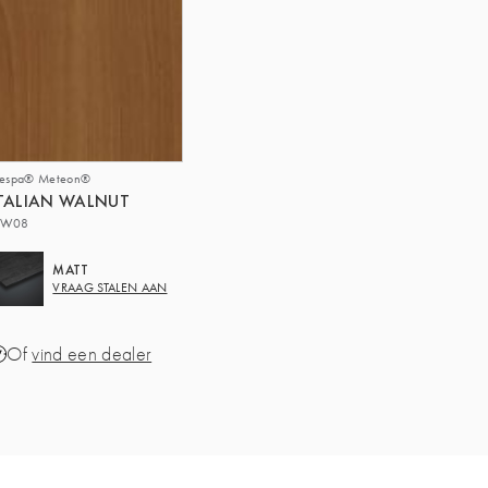
respa® Meteon®
TALIAN WALNUT
W08
MATT
VRAAG STALEN AAN
Of
vind een dealer