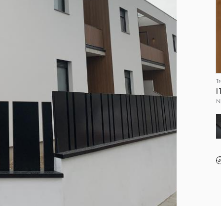
T
I
N