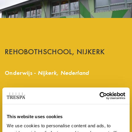
REHOBOTHSCHOOL, NIJKERK
Onderwijs -
Nijkerk, Nederland
TOEGEPASTE PRODUCTEN
CACTUS GREEN
CACTUS GREEN
This website uses cookies
TRESPA® METEON®
A35.4.0
We use cookies to personalise content and ads, to
FINISHES
SATIN