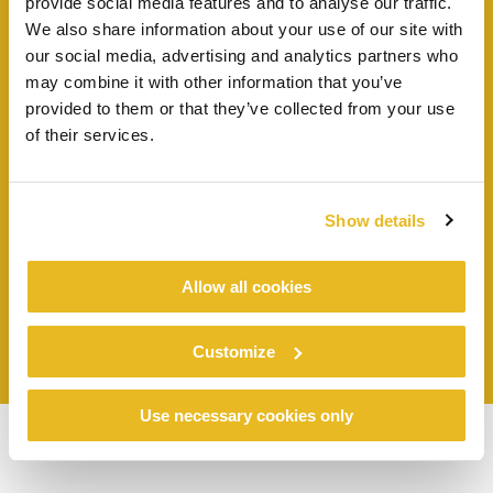
provide social media features and to analyse our traffic.
Vraag stalen aan
We also share information about your use of our site with
our social media, advertising and analytics partners who
may combine it with other information that you’ve
TURF GREEN
provided to them or that they’ve collected from your use
TURF GREEN
TRESPA® METEON®
of their services.
A36.3.5
FINISHES
SATIN
Vraag stalen aan
Show details
Allow all cookies
View case
Customize
Use necessary cookies only