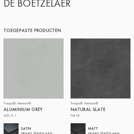
DE BOETZELAER
DE GROEP | TRESPA INTERNATIONAL
TOEGEPASTE PRODUCTEN
Trespa® Meteon®
Trespa® Meteon®
ALUMINIUM GREY
NATURAL SLATE
M51.0.1
NA18
SATIN
MATT
VRAAG STALEN AAN
VRAAG STALEN AAN