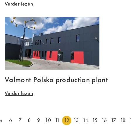
Verder lezen
Valmont Polska production plant
Verder lezen
«
6
7
8
9
10
11
12
13
14
15
16
17
18