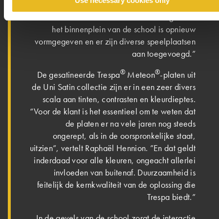
Use necessary cookies only
voor gecoat aluminium in een lichte grijstint.
Ook de buitenruimtes hebben we heringericht:
het binnenplein van de school is opnieuw
vormgegeven en er zijn diverse speelplaatsen
aan toegevoegd.”
®
®
De gesatineerde Trespa
Meteon
-platen uit
de Uni Satin collectie zijn er in een zeer divers
scala aan tinten, contrasten en kleurdieptes.
“Voor de klant is het essentieel om te weten dat
de platen er na vele jaren nog steeds
ongerept, als in de oorspronkelijke staat,
uitzien”, vertelt Raphaël Hennion. ”En dat geldt
inderdaad voor alle kleuren, ongeacht allerlei
invloeden van buitenaf. Duurzaamheid is
feitelijk de kernkwaliteit van de oplossing die
Trespa biedt.”
In de gevels van de school zorgt de interactie