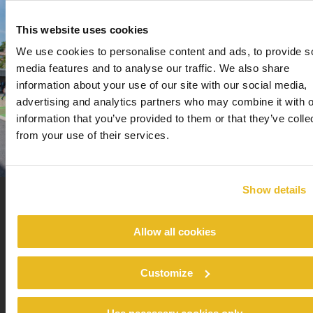
This website uses cookies
We use cookies to personalise content and ads, to provide s
media features and to analyse our traffic. We also share
information about your use of our site with our social media,
advertising and analytics partners who may combine it with o
information that you’ve provided to them or that they’ve colle
from your use of their services.
Show details
Frédérique Serinet geeft aan hoe ze het project
Allow all cookies
heeft aangepakt: “Als ik aan een school werk,
geef ik de voorkeur aan natuurlijk licht. Daarom
Customize
krijgen alle klaslokalen en gangen grote ramen.
Voor de deur- en raamkozijnen heb ik gekozen