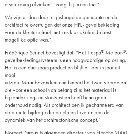
eisen keurig afvinken”, voegt hij eraan toe.”
We zijn er daardoor in geslaagd de gemeente en de
architect te overtuigen dat onze HPL- gevelbekleding
voor de kleuterschool met zes klaslokalen de best
mogelijke optie was.”
®
®
Frédérique Serinet bevestigt dat: “Het Trespa
Meteon
-
gevelbekledingssysteem is een hoogwaardige oplossing.
Het is een duurzaam product en blijft er jaar in jaar uit
mooi
uitzien. Maar bovendien combineert het twee voordelen
die voor een school van belang zijn: het materiaal is
bijzonder slag- en stootvast en heeft bijna geen
onderhoud nodig. Als architect ben ik gecharmeerd van
de directe bijdrage die de platen leveren aan de
dynamiek van het architectonische concept.”
Norbert Duroux is algemeen directeur van Étanche 2000,