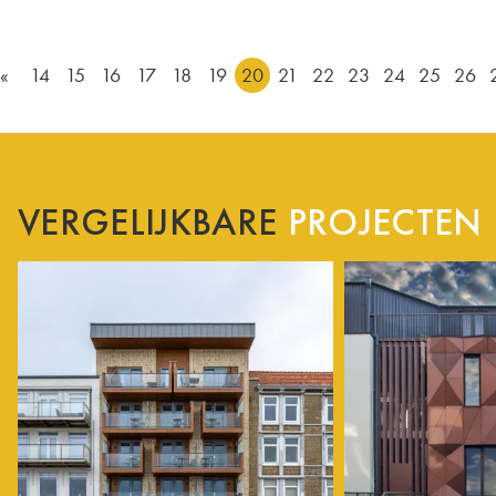
«
14
15
16
17
18
19
20
21
22
23
24
25
26
VERGELIJKBARE
PROJECTEN