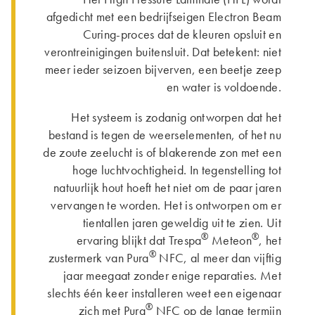
afgedicht met een bedrijfseigen Electron Beam
Curing-proces dat de kleuren opsluit en
verontreinigingen buitensluit. Dat betekent: niet
meer ieder seizoen bijverven, een beetje zeep
en water is voldoende.
Het systeem is zodanig ontworpen dat het
bestand is tegen de weerselementen, of het nu
de zoute zeelucht is of blakerende zon met een
hoge luchtvochtigheid. In tegenstelling tot
natuurlijk hout hoeft het niet om de paar jaren
vervangen te worden. Het is ontworpen om er
tientallen jaren geweldig uit te zien. Uit
®
®
ervaring blijkt dat Trespa
Meteon
, het
®
zustermerk van Pura
NFC, al meer dan vijftig
jaar meegaat zonder enige reparaties. Met
slechts één keer installeren weet een eigenaar
®
zich met Pura
NFC op de lange termijn