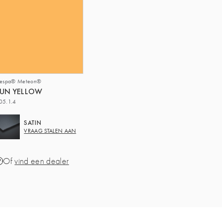
respa® Meteon®
UN YELLOW
05.1.4
SATIN
VRAAG STALEN AAN
Of
vind een dealer