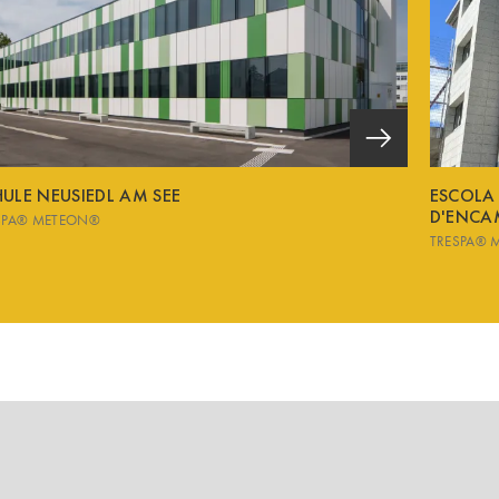
ULE NEUSIEDL AM SEE
ESCOLA
D'ENCA
SPA® METEON®
TRESPA® 