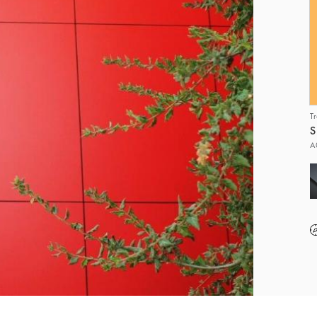
T
S
A