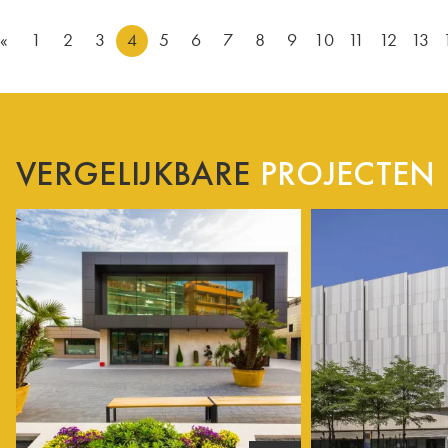
«
1
2
3
4
5
6
7
8
9
10
11
12
13
VERGELIJKBARE
PROJECTEN