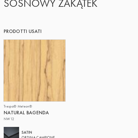
SOSNOWY ZAKĄTEK
IL GRUPPO | TRESPA INTERNATIONAL
PRODOTTI USATI
Trespa® Meteon®
NATURAL BAGENDA
NW12
SATIN
ORDINA CAMPIONE