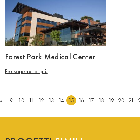
Forest Park Medical Center
Per saperne di più
«
9
10
11
12
13
14
15
16
17
18
19
20
21