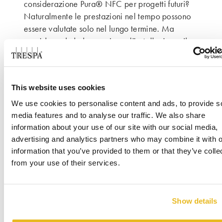
®
considerazione Pura
NFC per progetti futuri?
Naturalmente le prestazioni nel tempo possono
essere valutate solo nel lungo termine. Ma
considerando la lavorazione, l'installazione, il
prezzo e la durata prevista, potremmo
decisamente optare di nuovo per questo
materiale."
This website uses cookies
We use cookies to personalise content and ads, to provide s
Contour Architecten
media features and to analyse our traffic. We also share
information about your use of our site with our social media,
Contour Architecten, Genk, Belgio Lo studio
advertising and analytics partners who may combine it with o
information that you’ve provided to them or that they’ve colle
Contour Architecten, con sede a Genk, Belgio, è
from your use of their services.
stato fondato da Detlef Andries e Thomas Roex
nel 2013. Il team dello studio, costituito da
cinque componenti, ha un approccio originale e
propone progetti di vario tipo, tra cui abitazioni
Show details
per uso individuale, complessi residenziali,