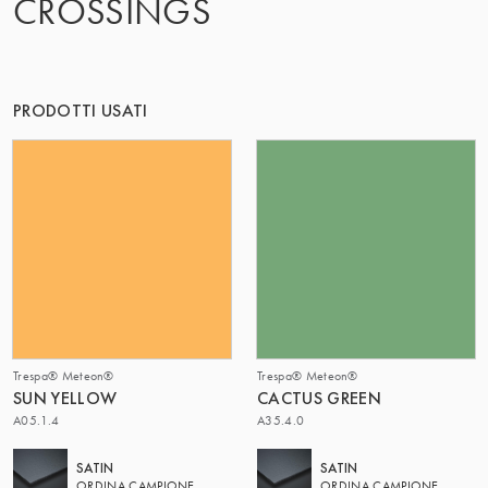
CROSSINGS
IL GRUPPO | TRESPA INTERNATIONAL
PRODOTTI USATI
Trespa® Meteon®
Trespa® Meteon®
SUN YELLOW
CACTUS GREEN
A05.1.4
A35.4.0
SATIN
SATIN
ORDINA CAMPIONE
ORDINA CAMPIONE