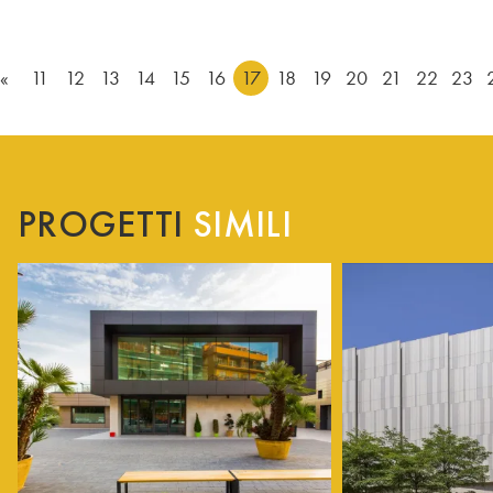
«
11
12
13
14
15
16
17
18
19
20
21
22
23
PROGETTI
SIMILI