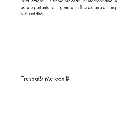
installazione. Il sistema prevede un'intercapedine i
parete portante, che genera un flusso d'aria che im
o di umidità.
Trespa® Meteon®