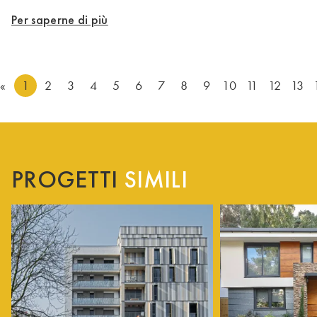
Per saperne di più
«
1
2
3
4
5
6
7
8
9
10
11
12
13
PROGETTI
SIMILI