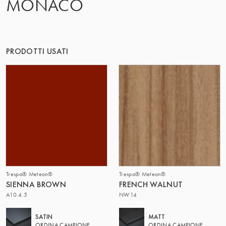
MONACO
PRODOTTI USATI
Trespa® Meteon®
Trespa® Meteon®
SIENNA BROWN
FRENCH WALNUT
A10.4.5
NW14
SATIN
MATT
ORDINA CAMPIONE
ORDINA CAMPIONE