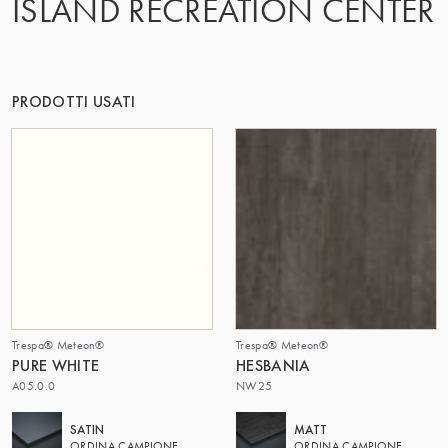
ISLAND RECREATION CENTER
IL GRUPPO | TRESPA INTERNATIONAL
PRODOTTI USATI
Trespa® Meteon®
Trespa® Meteon®
PURE WHITE
HESBANIA
A05.0.0
NW25
SATIN
MATT
ORDINA CAMPIONE
ORDINA CAMPIONE