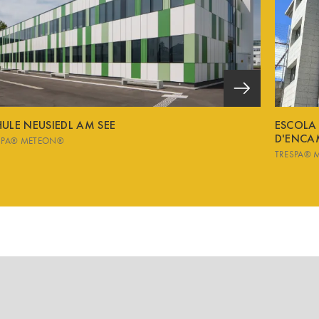
ULE NEUSIEDL AM SEE
ESCOLA
D'ENCA
SPA® METEON®
TRESPA® 