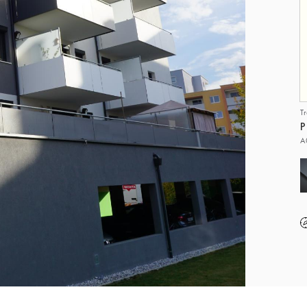
T
P
A