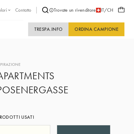
lori
Contatto
Trovate un rivenditore
IT/CH
TRESPA.INFO
ORDINA CAMPIONE
SPIRAZIONE
APARTMENTS
POSENERGASSE
RODOTTI USATI