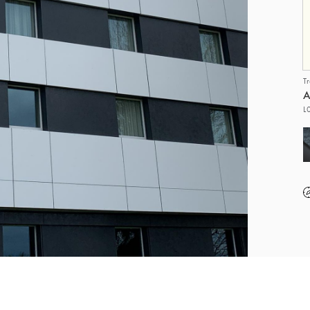
T
A
L