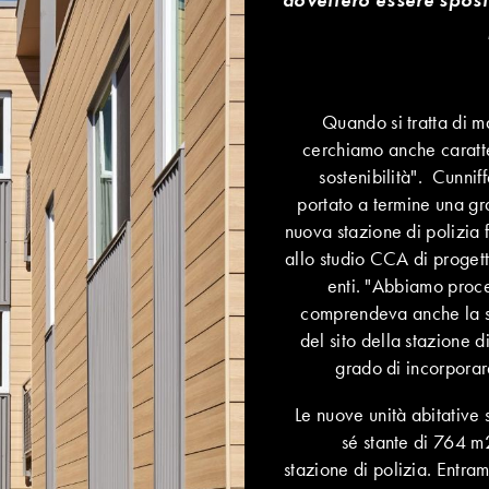
Quando si tratta di ma
cerchiamo anche caratte
sostenibilità". Cunni
portato a termine una gra
nuova stazione di polizia f
allo studio CCA di proget
enti. "Abbiamo proce
comprendeva anche la sta
del sito della stazione d
grado di incorporare
Le nuove unità abitative 
sé stante di 764 m2
stazione di polizia. Entram