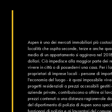
Aspen è uno dei mercati immobiliari più costosi 
località che ospita seconde, terze e anche quar
medio di un appartamento si aggirava nel 2018 
dollari. Ciò impedisce alla maggior parte dei r
vivere in città o di possedervi una casa. Per i l
proprietari di imprese locali - persone di imp
l'economia del luogo - è quasi impossibile viver
progetti residenziali a prezzi accessibili gestiti
aziende private, contribuiscono a offrire ai lav
prezzi contenuti a una distanza ragionevole dal 
del dipartimento di polizia di Aspen sono speci
funzionari di polizia e ai lavoratori del comune