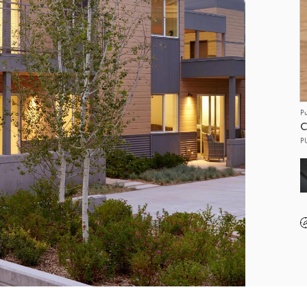
P
C
P