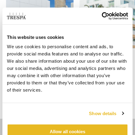
This website uses cookies
We use cookies to personalise content and ads, to
provide social media features and to analyse our traffic.
We also share information about your use of our site with
our social media, advertising and analytics partners who
may combine it with other information that you’ve
provided to them or that they’ve collected from your use
VOTEZ DÈS AUJOURD’HUI !
of their services.
Project of the year
1. Hotel Maria
Home
2021
Christina
Show details
Allow all cookies