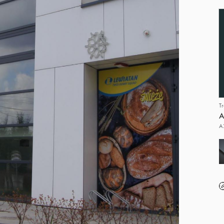
T
A
A