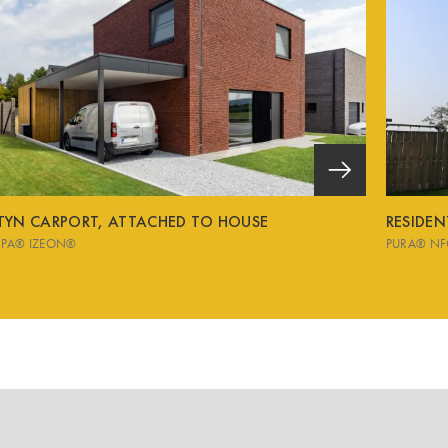
TYN CARPORT, ATTACHED TO HOUSE
RESIDE
SPA® IZEON®
PURA® NF