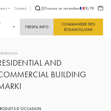
leurs
Contact
Trouvez un revendeur
FR/FR
T
COMMANDER DES
TRESPA.INFO
ÉCHANTILLONS
NSPIRATION
RESIDENTIAL AND
COMMERCIAL BUILDING
MARKI
RODUITS D'OCCASION