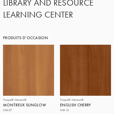
LIBRARY AND RESOURCE
LE GROUPE | TRESPA INTERNATIONAL
LEARNING CENTER
PRODUITS D'OCCASION
Trespa® Meteon®
Trespa® Meteon®
MONTREUX SUNGLOW
ENGLISH CHERRY
NW07
NW10