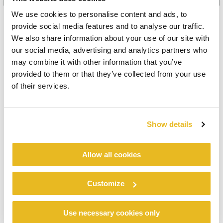
We use cookies to personalise content and ads, to
provide social media features and to analyse our traffic.
We also share information about your use of our site with
Quels aspects sont couverts par
our social media, advertising and analytics partners who
ces formations ?
may combine it with other information that you’ve
provided to them or that they’ve collected from your use
of their services.
Façades ventilées - introduction générale
Directives générales
Conception et installation
Show details
Transport, manutention et stockage
Joints et solutions d'angle
Usinage
Allow all cookies
Customize
Inscrivez-vous, participez et recevez votre
certificat !
Use necessary cookies only